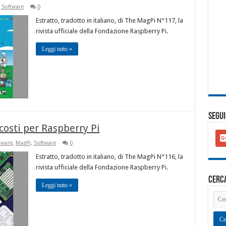
,
Software
0
Estratto, tradotto in italiano, di The MagPi N°117, la
rivista ufficiale della Fondazione Raspberry Pi.
Leggi tutto »
SEGUI
costi per Raspberry Pi
goo
plu
ware
,
MagPi
,
Software
0
squ
Estratto, tradotto in italiano, di The MagPi N°116, la
rivista ufficiale della Fondazione Raspberry Pi.
cerc
Leggi tutto »