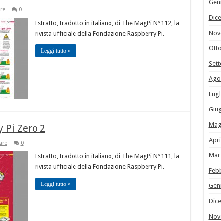
Gen
re
0
Dic
Estratto, tradotto in italiano, di The MagPi N°112, la
Nov
rivista ufficiale della Fondazione Raspberry Pi.
Ott
Leggi tutto »
Set
Ago
Lugl
Giu
Mag
y Pi Zero 2
Apri
are
0
Mar
Estratto, tradotto in italiano, di The MagPi N°111, la
rivista ufficiale della Fondazione Raspberry Pi.
Feb
Leggi tutto »
Gen
Dic
Nov