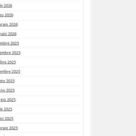
le 2026
zo 2026
braio 2026
naio 2026
embre 2025
embre 2025
obre 2025
tembre 2025
sto 2025
gno 2025
gio 2025
le 2025
zo 2025
braio 2025