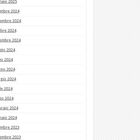
naio 2025
embre 2024
embre 2024
obre 2024
tembre 2024
sto 2024
io 2024
gno 2024
gio 2024
le 2024
zo 2024
braio 2024
naio 2024
embre 2023
embre 2023