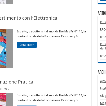
Artic
ertimento con l’Elettronica
RPOM
RPOM
Estratto, tradotto in italiano, di The MagPi N°115, la
rivista ufficiale della Fondazione Raspberry Pi.
RPOM
RPOM
Leggi tutto »
da 
RPOM
Archi
mazione Pratica
Ago
Lugl
e
0
Estratto, tradotto in italiano, di The MagPi N°114, la
Giu
rivista ufficiale della Fondazione Raspberry Pi.
Mag