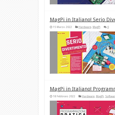
MagPi in Italiano! Serio Div
15 Marzo 2022
Hardware
,
MagPi
0
MagPi in Italiano! Program
18 Febbraio 2022
Hardware
,
MagPi
,
Softwar