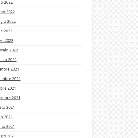
io 2022
gno 2022
gio 2022
le 2022
zo 2022
braio 2022
naio 2022
embre 2021
embre 2021
obre 2021
tembre 2021
sto 2021
io 2021
gno 2021
gio 2021