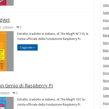
Ott
Set
adget
Ago
i
,
Software
0
Lugl
Estratto, tradotto in italiano, di The MagPi N°110, la
Mag
rivista ufficiale della Fondazione Raspberry Pi.
Apri
Leggi tutto »
Mar
Feb
Gen
Dic
Nov
un Genio di Raspberry Pi
Ott
oftware
0
Set
Estratto, tradotto in italiano, di The MagPi 107, la
Ago
rivista ufficiale della Fondazione Raspberry Pi