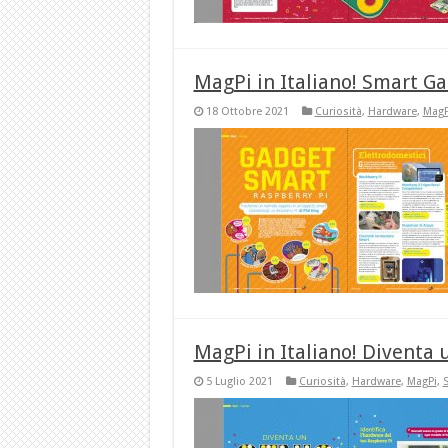
MagPi in Italiano! Smart G
18 Ottobre 2021
Curiosità
,
Hardware
,
MagP
MagPi in Italiano! Diventa 
5 Luglio 2021
Curiosità
,
Hardware
,
MagPi
,
S