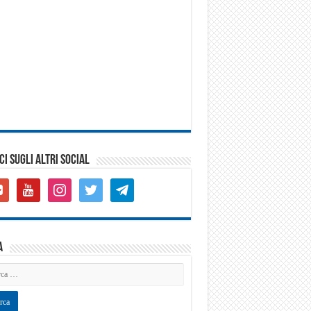
CI SUGLI ALTRI SOCIAL
gle-
youtube
instagram
twitter
telegram
s-
are
a