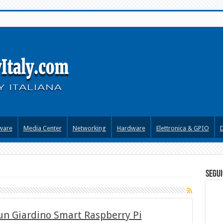
ware
Media Center
Networking
Hardware
Elettronica & GPIO
segui
 un Giardino Smart Raspberry Pi