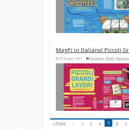
MagPi in Italiano! Piccoli G
20 Giugno 2021
Hardware
,
MagPi
,
Network
5
« Primo
...
«
3
4
6
7