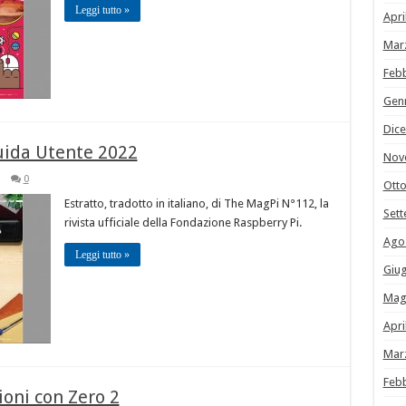
Leggi tutto »
Apri
Mar
Feb
Gen
Dic
uida Utente 2022
Nov
0
Ott
Estratto, tradotto in italiano, di The MagPi N°112, la
Set
rivista ufficiale della Fondazione Raspberry Pi.
Ago
Leggi tutto »
Giu
Mag
Apri
Mar
Feb
ioni con Zero 2