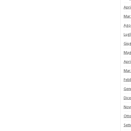
Apri
Mar
Ago
Lugl
Giu
Mag
Apri
Mar
Feb
Gen
Dic
Nov
Ott
Set