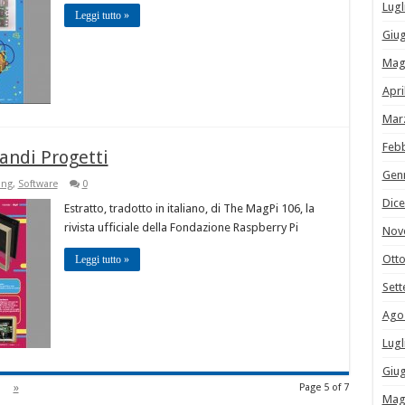
Lugl
Leggi tutto »
Giu
Mag
Apri
Mar
Feb
randi Progetti
Gen
ing
,
Software
0
Dic
Estratto, tradotto in italiano, di The MagPi 106, la
rivista ufficiale della Fondazione Raspberry Pi
Nov
Ott
Leggi tutto »
Set
Ago
Lugl
Giu
»
Page 5 of 7
Mag