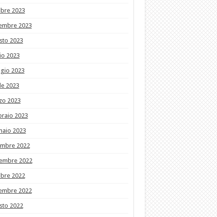
obre 2023
tembre 2023
sto 2023
io 2023
gio 2023
le 2023
zo 2023
braio 2023
naio 2023
embre 2022
embre 2022
obre 2022
tembre 2022
sto 2022