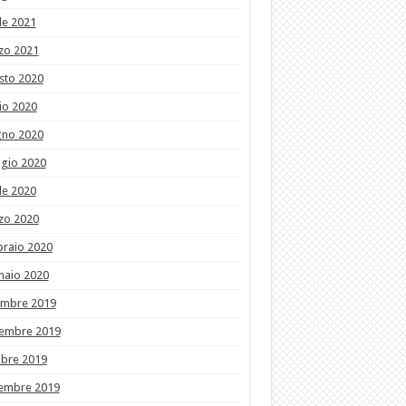
le 2021
zo 2021
sto 2020
io 2020
gno 2020
gio 2020
le 2020
zo 2020
braio 2020
naio 2020
embre 2019
embre 2019
obre 2019
tembre 2019