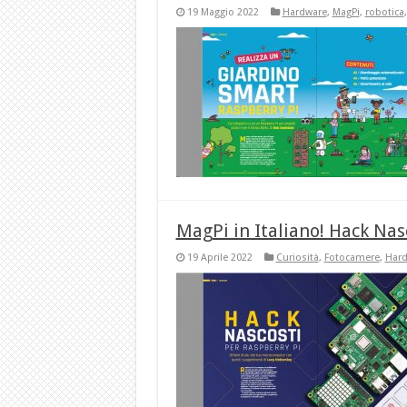
19 Maggio 2022
Hardware
,
MagPi
,
robotica
MagPi in Italiano! Hack Nas
19 Aprile 2022
Curiosità
,
Fotocamere
,
Hard