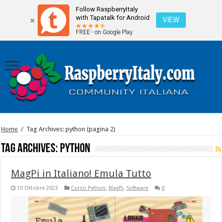
Follow RaspberryItaly
with Tapatalk for Android
VIEW
FREE - on Google Play
Home
/
Tag Archives: python
(pagina 2)
Tag Archives:
python
MagPi in Italiano! Emula Tutto
10 Ottobre 2023
Corso Python
,
MagPi
,
Software
0