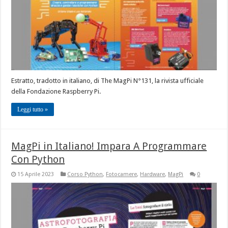
Estratto, tradotto in italiano, di The MagPi N°131, la rivista ufficiale
della Fondazione Raspberry Pi.
Leggi tutto »
MagPi in Italiano! Impara A Programmare
Con Python
15 Aprile 2023
Corso Python
,
Fotocamere
,
Hardware
,
MagPi
0