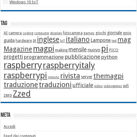
Windows 10 IoT
Tag
giornale
AI
camera
giochi
gpio
display
fotocamera
games
coding
computer
italiano
inglese
mag
Lampone
guida
hardware
IA
led
IoT
pi
magpi
Magazine
mensile
nuovo
making
PICO
pubblicazione
progetti
programmazione
python
raspberry
raspberryitaly
raspberrypi
rivista
themagpi
server
remoto
traduzione
traduzioni
ufficiale
wifi
video
videogames
Zzed
zero
Meta
Accedi
Feed dei contenuti