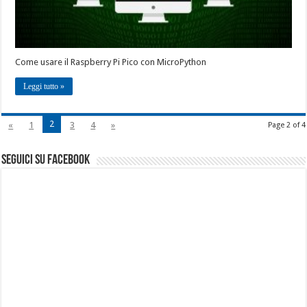
Come usare il Raspberry Pi Pico con MicroPython
Leggi tutto »
2
«
1
3
4
»
Page 2 of 4
seguici su facebook