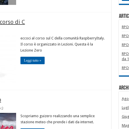
Artic
corso di C
RPOM
RPOM
eccoci al corso sul C della comunità RaspberryItaly.
Il corso è organizzato in Lezioni. Questa è la
RPOM
Lezione Zero
RPOM
da 
Leggi tutto »
RPOM
Archi
o
Ago
Lugl
0
Scopriamo guizero realizzando una semplice
Giu
stazione meteo che prende i dati da internet.
Mag