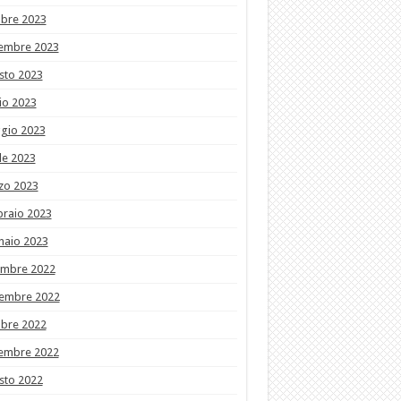
obre 2023
tembre 2023
sto 2023
io 2023
gio 2023
le 2023
zo 2023
braio 2023
naio 2023
embre 2022
embre 2022
obre 2022
tembre 2022
sto 2022