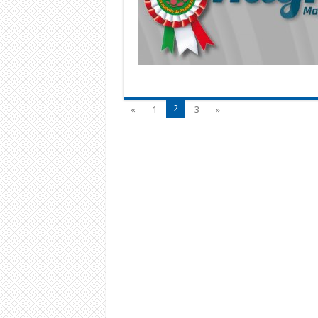
2
«
1
3
»