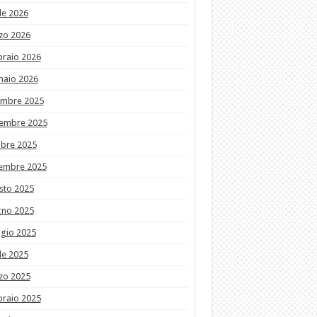
le 2026
zo 2026
braio 2026
naio 2026
embre 2025
embre 2025
obre 2025
tembre 2025
sto 2025
gno 2025
gio 2025
le 2025
zo 2025
braio 2025