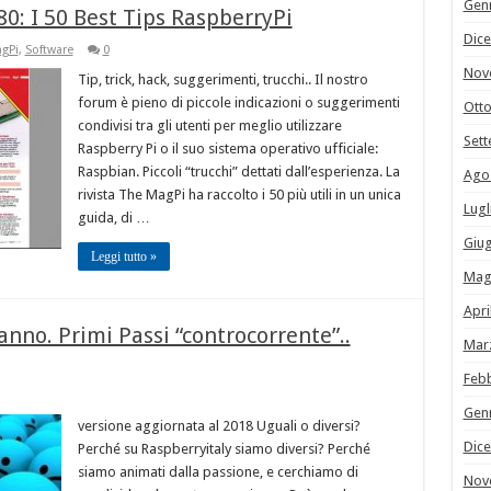
Gen
0: I 50 Best Tips RaspberryPi
Dic
gPi
,
Software
0
Nov
Tip, trick, hack, suggerimenti, trucchi.. Il nostro
forum è pieno di piccole indicazioni o suggerimenti
Ott
condivisi tra gli utenti per meglio utilizzare
Set
Raspberry Pi o il suo sistema operativo ufficiale:
Raspbian. Piccoli “trucchi” dettati dall’esperienza. La
Ago
rivista The MagPi ha raccolto i 50 più utili in un unica
Lugl
guida, di …
Giu
Leggi tutto »
Mag
Apri
danno. Primi Passi “controcorrente”..
Mar
Feb
Gen
versione aggiornata al 2018 Uguali o diversi?
Dic
Perché su Raspberryitaly siamo diversi? Perché
siamo animati dalla passione, e cerchiamo di
Nov