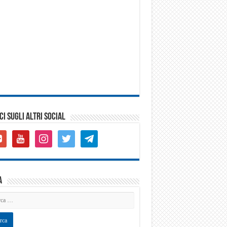
CI SUGLI ALTRI SOCIAL
gle-
youtube
instagram
twitter
telegram
s-
are
a