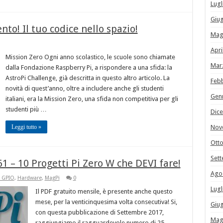
Lugl
Giu
to! Il tuo codice nello spazio!
Mag
Apri
Mission Zero Ogni anno scolastico, le scuole sono chiamate
Mar
dalla Fondazione Raspberry Pi, a rispondere a una sfida: la
AstroPi Challenge, già descritta in questo altro articolo. La
Feb
novità di quest’anno, oltre a includere anche gli studenti
Gen
italiani, era la Mission Zero, una sfida non competitiva per gli
studenti più …
Dic
Leggi tutto »
Nov
Ott
Set
1 – 10 Progetti Pi Zero W che DEVI fare!
Ago
& GPIO
,
Hardware
,
MagPi
0
Lugl
Il PDF gratuito mensile, è presente anche questo
mese, per la venticinquesima volta consecutiva! Si,
Giu
con questa pubblicazione di Settembre 2017,
Mag
raggiungiamo il ragguardevole numero di 25