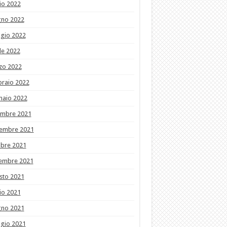
io 2022
gno 2022
gio 2022
le 2022
zo 2022
braio 2022
naio 2022
embre 2021
embre 2021
obre 2021
tembre 2021
sto 2021
io 2021
gno 2021
gio 2021