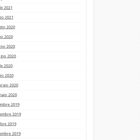
le 2021
zo 2021
sto 2020
io 2020
gno 2020
gio 2020
le 2020
zo 2020
braio 2020
naio 2020
embre 2019
embre 2019
obre 2019
tembre 2019