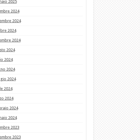
naio 2025
embre 2024
embre 2024
obre 2024
tembre 2024
sto 2024
io 2024
gno 2024
gio 2024
le 2024
zo 2024
braio 2024
naio 2024
embre 2023
embre 2023