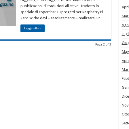
pubblicazioni di traduzioni all’attivo! Tradotto lo
Apri
speciale di copertina: 10 progetti per Raspberry Pi
Mar
Zero W che devi – assolutamente – realizzare! un …
Ago
Leggi tutto »
Lugl
Giu
Page 2 of 3
Mag
Apri
Mar
Feb
Gen
Dic
Nov
Ott
Set