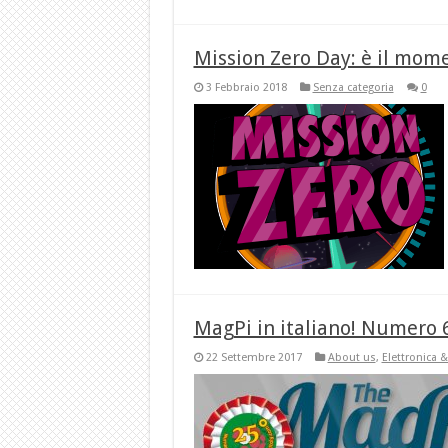
Mission Zero Day: è il momen
3 Febbraio 2018
Senza categoria
0
MagPi in italiano! Numero 6
22 Settembre 2017
About us
,
Elettronica 