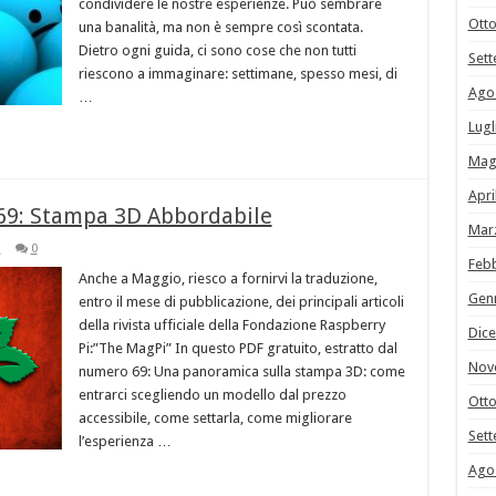
condividere le nostre esperienze. Può sembrare
Ott
una banalità, ma non è sempre così scontata.
Dietro ogni guida, ci sono cose che non tutti
Set
riescono a immaginare: settimane, spesso mesi, di
Ago
…
Lugl
Mag
Apri
 69: Stampa 3D Abbordabile
Mar
i
0
Feb
Anche a Maggio, riesco a fornirvi la traduzione,
Gen
entro il mese di pubblicazione, dei principali articoli
della rivista ufficiale della Fondazione Raspberry
Dic
Pi:”The MagPi” In questo PDF gratuito, estratto dal
Nov
numero 69: Una panoramica sulla stampa 3D: come
entrarci scegliendo un modello dal prezzo
Ott
accessibile, come settarla, come migliorare
Set
l’esperienza …
Ago