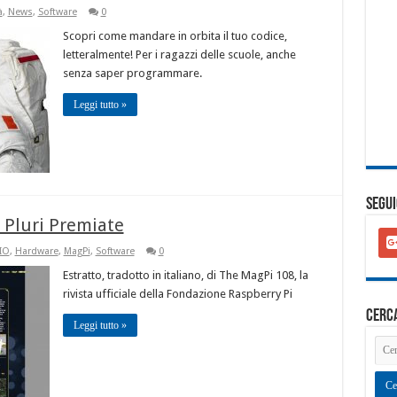
à
,
News
,
Software
0
Scopri come mandare in orbita il tuo codice,
letteralmente! Per i ragazzi delle scuole, anche
senza saper programmare.
Leggi tutto »
SEGUI
i Pluri Premiate
goo
plu
IO
,
Hardware
,
MagPi
,
Software
0
squ
Estratto, tradotto in italiano, di The MagPi 108, la
rivista ufficiale della Fondazione Raspberry Pi
cerc
Leggi tutto »