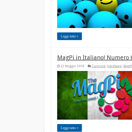
Leggi tutto »
MagPi in Italiano! Numero
22 Maggio 2018
Curiosità
,
Hardware
,
MagP
Leggi tutto »