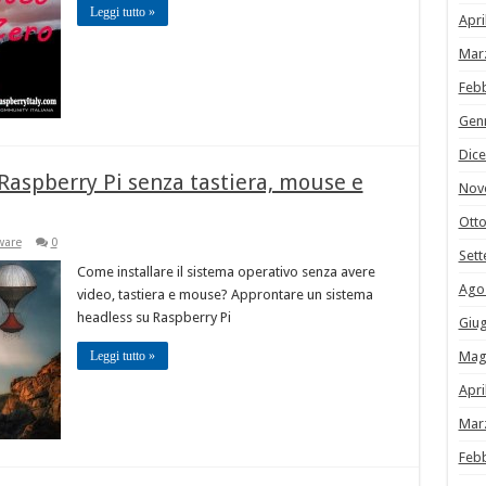
Leggi tutto »
Apri
Mar
Feb
Gen
Dic
Raspberry Pi senza tastiera, mouse e
Nov
Ott
ware
0
Set
Come installare il sistema operativo senza avere
Ago
video, tastiera e mouse? Approntare un sistema
headless su Raspberry Pi
Giu
Leggi tutto »
Mag
Apri
Mar
Feb