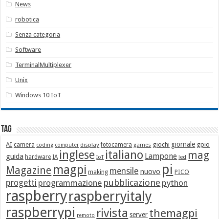
News
robotica
Senza categoria
Software
TerminalMultiplexer
Unix
Windows 10 IoT
Tag
giornale
AI
camera
giochi
gpio
display
fotocamera
games
coding
computer
italiano
inglese
mag
Lampone
guida
hardware
IA
led
IoT
pi
magpi
Magazine
mensile
nuovo
making
PICO
pubblicazione
progetti
programmazione
python
raspberry
raspberryitaly
raspberrypi
rivista
themagpi
server
remoto