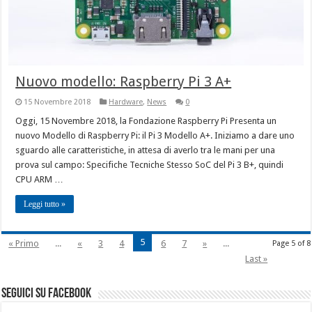
Nuovo modello: Raspberry Pi 3 A+
15 Novembre 2018
Hardware
,
News
0
Oggi, 15 Novembre 2018, la Fondazione Raspberry Pi Presenta un
nuovo Modello di Raspberry Pi: il Pi 3 Modello A+. Iniziamo a dare uno
sguardo alle caratteristiche, in attesa di averlo tra le mani per una
prova sul campo: Specifiche Tecniche Stesso SoC del Pi 3 B+, quindi
CPU ARM …
Leggi tutto »
5
« Primo
...
«
3
4
6
7
»
...
Page 5 of 8
Last »
seguici su facebook