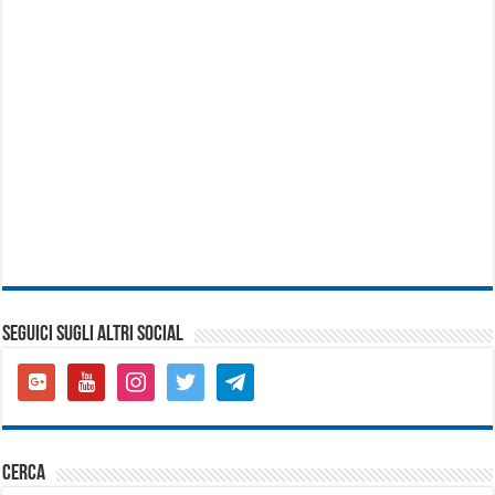
SEGUICI SUGLI ALTRI SOCIAL
google-
youtube
instagram
twitter
telegram
plus-
square
cerca